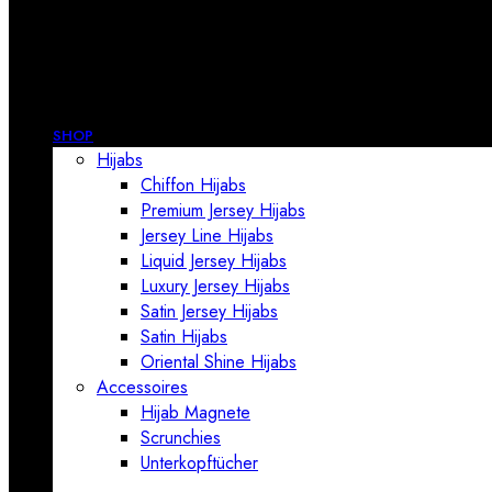
SHOP
Hijabs
Chiffon Hijabs
Premium Jersey Hijabs
Jersey Line Hijabs
Liquid Jersey Hijabs
Luxury Jersey Hijabs
Satin Jersey Hijabs
Satin Hijabs
Oriental Shine Hijabs
Accessoires
Hijab Magnete
Scrunchies
Unterkopftücher