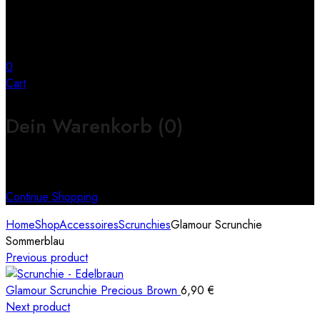
0
Cart
Dein Warenkorb
(0)
Keine Produkte im Warenkorb
Continue Shopping
Home
Shop
Accessoires
Scrunchies
Glamour Scrunchie
Sommerblau
Previous product
Glamour Scrunchie Precious Brown
6,90
€
Next product