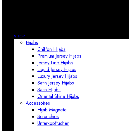
SHOP
Hijabs
Chiffon Hijabs
Premium Jersey Hijabs
Jersey Line Hijabs
Liquid Jersey Hijabs
Luxury Jersey Hijabs
Satin Jersey Hijabs
Satin Hijabs
Oriental Shine Hijabs
Accessoires
Hijab Magnete
Scrunchies
Unterkopftücher