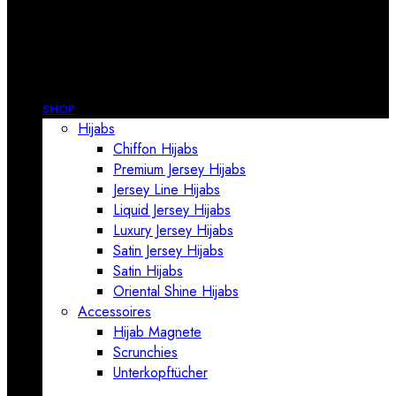
SHOP
Hijabs
Chiffon Hijabs
Premium Jersey Hijabs
Jersey Line Hijabs
Liquid Jersey Hijabs
Luxury Jersey Hijabs
Satin Jersey Hijabs
Satin Hijabs
Oriental Shine Hijabs
Accessoires
Hijab Magnete
Scrunchies
Unterkopftücher