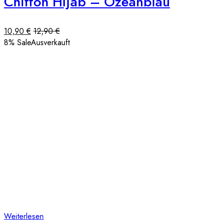
Chiffon Hijab – Ozeanblau
10,90
€
12,90
€
8
% Sale
Ausverkauft
Weiterlesen