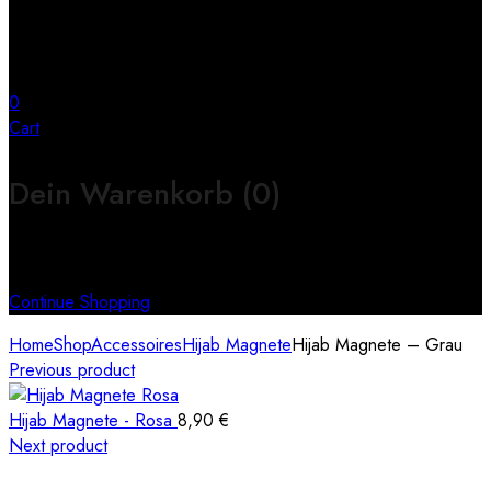
0
Cart
Dein Warenkorb
(0)
Keine Produkte im Warenkorb
Continue Shopping
Home
Shop
Accessoires
Hijab Magnete
Hijab Magnete – Grau
Previous product
Hijab Magnete - Rosa
8,90
€
Next product