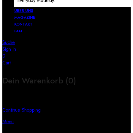
Everyday Modesty.
ÜBER UNS
MAGAZINE
KONTAKT
FAQ
Suche
Sign In
0
Cart
Dein Warenkorb
(0)
Keine Produkte im Warenkorb
Continue Shopping
Menu