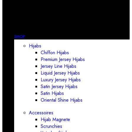
SHOP
Hijabs
Chiffon Hijabs
Premium Jersey Hijabs
Jersey Line Hijabs
Liquid Jersey Hijabs
Luxury Jersey Hijabs
Satin Jersey Hijabs
Satin Hijabs
Oriental Shine Hijabs
Accessoires
Hijab Magnete
Scrunchies