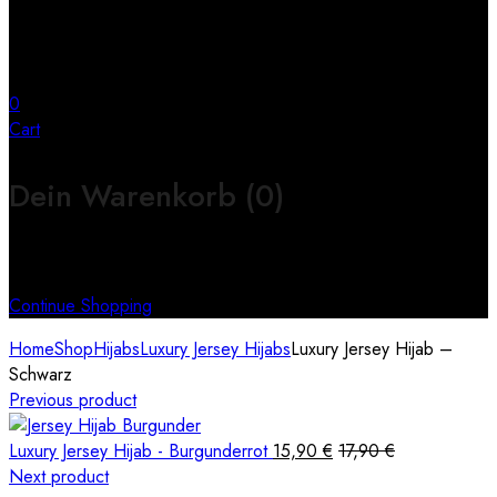
0
Cart
Dein Warenkorb
(0)
Keine Produkte im Warenkorb
Continue Shopping
Home
Shop
Hijabs
Luxury Jersey Hijabs
Luxury Jersey Hijab –
Schwarz
Previous product
Luxury Jersey Hijab - Burgunderrot
15,90
€
17,90
€
Next product