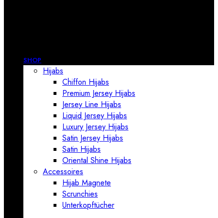
SHOP
Hijabs
Chiffon Hijabs
Premium Jersey Hijabs
Jersey Line Hijabs
Liquid Jersey Hijabs
Luxury Jersey Hijabs
Satin Jersey Hijabs
Satin Hijabs
Oriental Shine Hijabs
Accessoires
Hijab Magnete
Scrunchies
Unterkopftücher