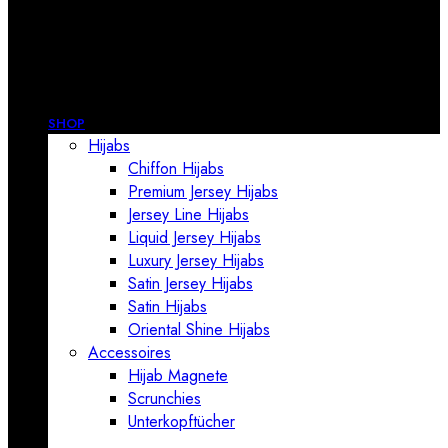
SHOP
Hijabs
Chiffon Hijabs
Premium Jersey Hijabs
Jersey Line Hijabs
Liquid Jersey Hijabs
Luxury Jersey Hijabs
Satin Jersey Hijabs
Satin Hijabs
Oriental Shine Hijabs
Accessoires
Hijab Magnete
Scrunchies
Unterkopftücher