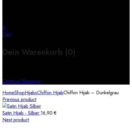
0
Cart
Dein Warenkorb
(0)
Keine Produkte im Warenkorb
Continue Shopping
Home
Shop
Hijabs
Chiffon Hijab
Chiffon Hijab – Dunkelgrau
Previous product
Satin Hijab - Silber
16,90
€
Next product