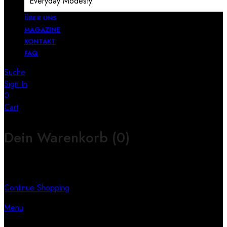
Everyday Modesty.
ÜBER UNS
MAGAZINE
KONTAKT
FAQ
Suche
Sign In
0
Cart
Dein Warenkorb
(0)
Keine Produkte im Warenkorb
Continue Shopping
Menu