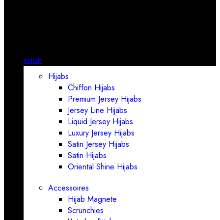
SHOP
Hijabs
Chiffon Hijabs
Premium Jersey Hijabs
Jersey Line Hijabs
Liquid Jersey Hijabs
Luxury Jersey Hijabs
Satin Jersey Hijabs
Satin Hijabs
Oriental Shine Hijabs
Accessoires
Hijab Magnete
Scrunchies