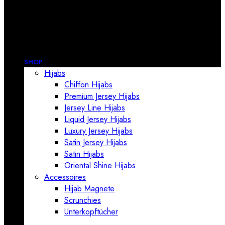
SHOP
Hijabs
Chiffon Hijabs
Premium Jersey Hijabs
Jersey Line Hijabs
Liquid Jersey Hijabs
Luxury Jersey Hijabs
Satin Jersey Hijabs
Satin Hijabs
Oriental Shine Hijabs
Accessoires
Hijab Magnete
Scrunchies
Unterkopftücher