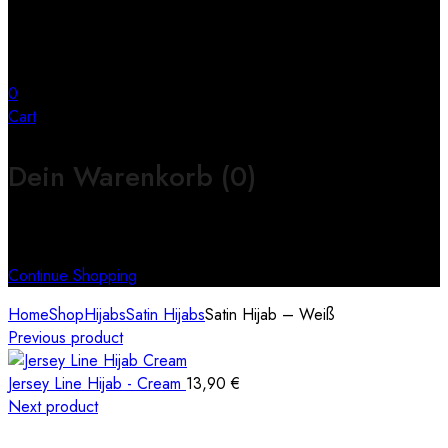
0
Cart
Dein Warenkorb
(0)
Keine Produkte im Warenkorb
Continue Shopping
Home
Shop
Hijabs
Satin Hijabs
Satin Hijab – Weiß
Previous product
Jersey Line Hijab - Cream
13,90
€
Next product