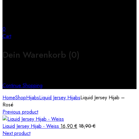
0
Cart
Dein Warenkorb
(0)
Keine Produkte im Warenkorb
Continue Shopping
Home
Shop
Hijabs
Liquid Jersey Hijabs
Liquid Jersey Hijab –
Rosé
Previous product
Liquid Jersey Hijab - Weiss
16,90
€
18,90
€
Next product