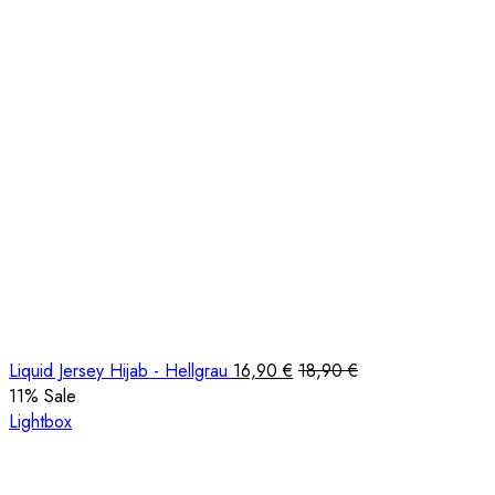
Liquid Jersey Hijab - Hellgrau
16,90
€
18,90
€
11
% Sale
Lightbox