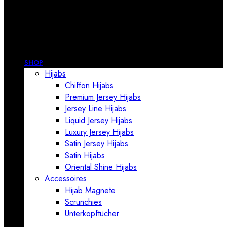
SHOP
Hijabs
Chiffon Hijabs
Premium Jersey Hijabs
Jersey Line Hijabs
Liquid Jersey Hijabs
Luxury Jersey Hijabs
Satin Jersey Hijabs
Satin Hijabs
Oriental Shine Hijabs
Accessoires
Hijab Magnete
Scrunchies
Unterkopftücher