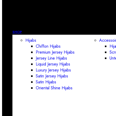
SHOP
Hijabs
Accessoi
Chiffon Hijabs
Hij
Premium Jersey Hijabs
Scr
Jersey Line Hijabs
Unt
Liquid Jersey Hijabs
Luxury Jersey Hijabs
Satin Jersey Hijabs
Satin Hijabs
Oriental Shine Hijabs