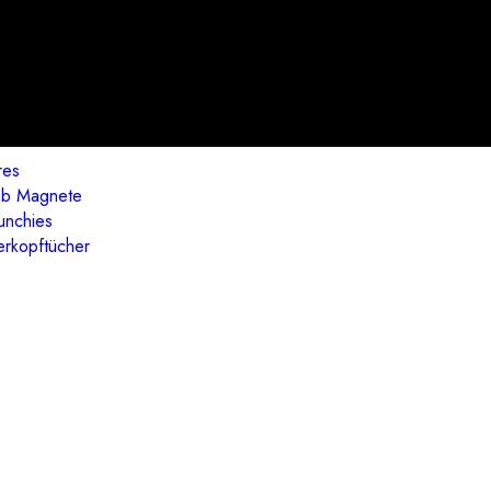
res
ab Magnete
unchies
erkopftücher