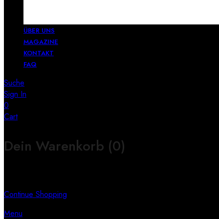
ÜBER UNS
MAGAZINE
KONTAKT
FAQ
Suche
Sign In
0
Cart
Dein Warenkorb
(0)
Keine Produkte im Warenkorb
Continue Shopping
Menu